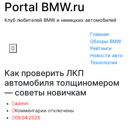
Portal BMW.ru
Skip
to
content
Клуб любителей BMW и немецких автомобилей
Главная
Обзоры BMW
Рейтинги
Новости авто
Технологии
Как проверить ЛКП
автомобиля толщиномером
— советы новичкам
admin
к
Комментарии
отключены
записи
09.04.2025
Как
проверить