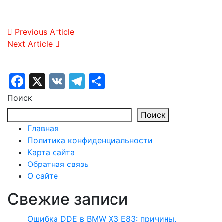
Навигация
Previous Article
Next Article
по
записям
Facebook
X
VK
Telegram
Отправить
Поиск
Поиск
Главная
Политика конфиденциальности
Карта сайта
Обратная связь
О сайте
Свежие записи
Ошибка DDE в BMW X3 E83: причины,