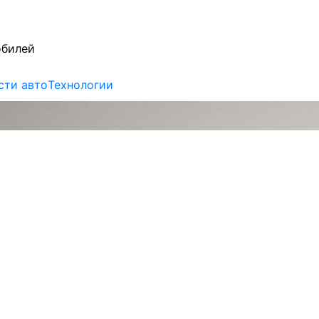
обилей
сти авто
Технологии